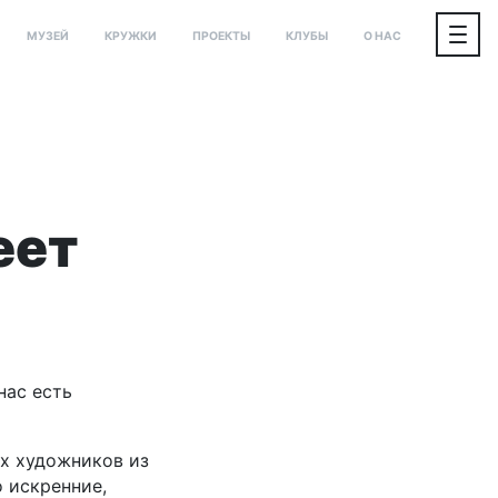
МУЗЕЙ
КРУЖКИ
ПРОЕКТЫ
КЛУБЫ
О НАС
еет
нас есть
ых художников из
 искренние,