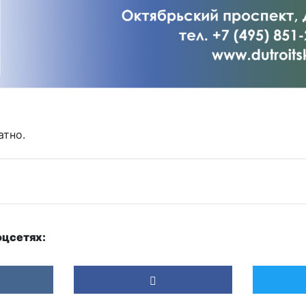
атно.
оцсетях: