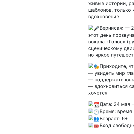
живые истории, ра
шаблонов, только 
вдохновение…
Вернисаж — 24
этот день прозвуч
вокала «Голос» (р
сценическому движ
но яркое путешест
Приходите, чт
— увидеть мир гла
— поддержать юны
— вдохновиться са
хочется.
Дата: 24 мая 
Время: время
Возраст: 6+
Вход свободн