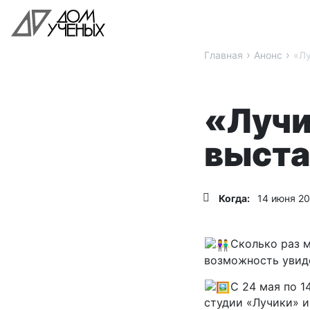
›
›
Главная
Анонс
«Лу
«Лучи
выста
Когда:
14 июня 20
Сколько раз м
возможность увиде
С 24 мая по 1
студии «Лучики» и