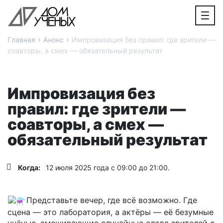
›
›
Главная
Анонс
Импровизация без правил: где зрители —
соавторы, а смех — обязательный результат
Импровизация без
правил: где зрители —
соавторы, а смех —
обязательный результат
Когда:
12 июля 2025 года с 09:00 до 21:00.
Представьте вечер, где всё возможно. Где
сцена — это лаборатория, а актёры — её безумные
учёные, смешивающие случайные слова зрителей с