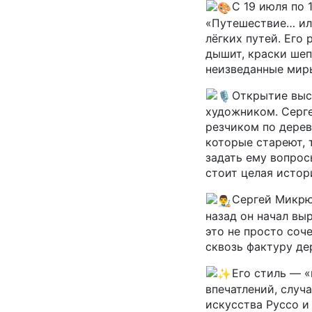
С 19 июля по 
«Путешествие… ил
лёгких путей. Его
дышит, краски шеп
неизведанные мир
Открытие выст
художником. Серг
резчиком по дерев
которые стареют, 
задать ему вопрос
стоит целая истор
Сергей Микрю
назад он начал вы
это не просто соч
сквозь фактуру дер
Его стиль — 
впечатлений, случа
искусства Руссо и