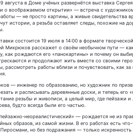
19 августа в Доме учёных развернётся выставка Серг
и о воображаемом открытии» — встреча с художником
 работы — не просто картины, а живые свидетельства в
чут истории, а резьба оставляет следы, похожие на до
ы.
авки состоится 19 июля в 14:00 в формате творческой
ей Микрюков расскажет о своём необычном пути — как
у, как рождаются его «панокартины» и почему он выби
трескаются и продолжают жить вместе со своими гер
ы, рассмотреть работы вблизи и почувствовать, как з
ия.
ков — инженер по образованию, но художник по призв
резать и расписывать деревянные доски, и теперь его
етание резьбы и живописи, а целый мир, где пейзажи и
ева, будто всегда были его частью.
«пейзажно-неореалистический» — рождается не из прав
йных образов, из самой жизни. В его работах есть что-
 Пиросмани, но без подражания — только искренность