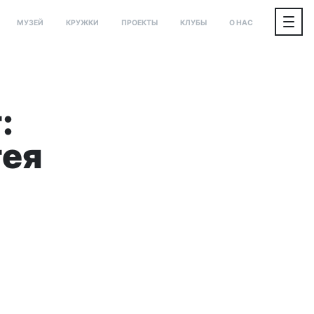
МУЗЕЙ
КРУЖКИ
ПРОЕКТЫ
КЛУБЫ
О НАС
:
гея