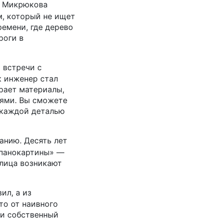
ея Микрюкова
, который не ищет
ремени, где дерево
роги в
 встречи с
 инженер стал
рает материалы,
оями. Вы сможете
а каждой деталью
анию. Десять лет
 «панокартины» —
 лица возникают
ил, а из
то от наивного
 и собственный