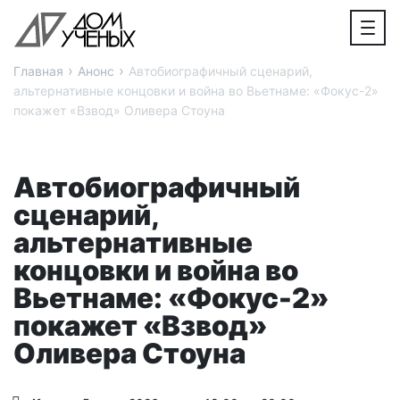
›
›
Главная
Анонс
Автобиографичный сценарий,
альтернативные концовки и война во Вьетнаме: «Фокус-2»
покажет «Взвод» Оливера Стоуна
Автобиографичный
сценарий,
альтернативные
концовки и война во
Вьетнаме: «Фокус-2»
покажет «Взвод»
Оливера Стоуна